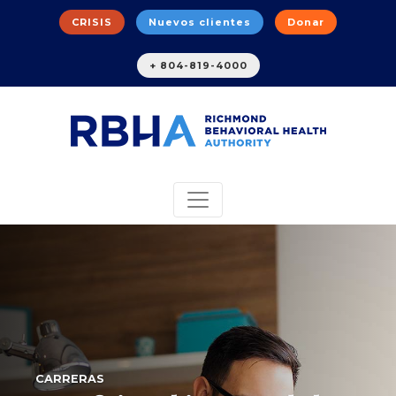
CRISIS
Nuevos clientes
Donar
+ 804-819-4000
CARRERAS