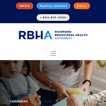
CRISIS
Nuevos clientes
Donar
+ 804-819-4000
CARRERAS