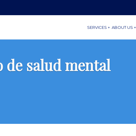
SERVICES +
ABOUT US +
o de salud mental