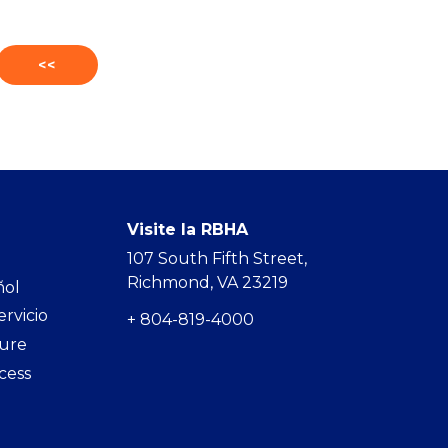
<<
Visite la RBHA
107 South Fifth Street,
Richmond, VA 23219
ñol
ervicio
+ 804-819-4000
hure
cess