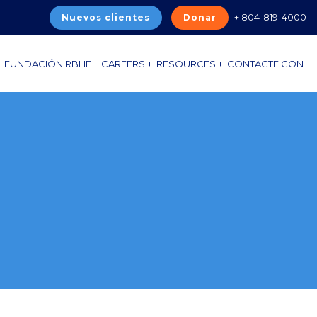
+ 804-819-4000
Nuevos clientes
Donar
FUNDACIÓN RBHF
CAREERS +
RESOURCES +
CONTACTE CON